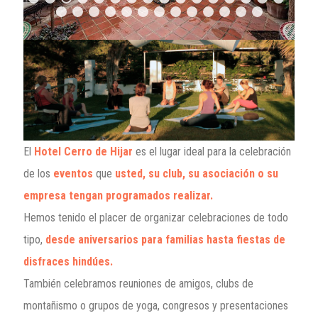
El
Hotel Cerro de Hijar
es el lugar ideal para la celebración
de los
eventos
que
usted, su club, su asociación o su
empresa tengan programados realizar.
Hemos tenido el placer de organizar celebraciones de todo
tipo,
desde aniversarios para familias hasta fiestas de
disfraces hindúes.
También celebramos reuniones de amigos, clubs de
montañismo o grupos de yoga, congresos y presentaciones