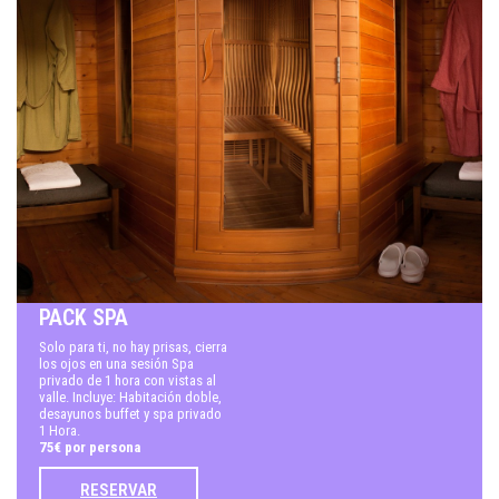
PACK SPA
Solo para ti, no hay prisas, cierra
los ojos en una sesión Spa
privado de 1 hora con vistas al
valle. Incluye: Habitación doble,
desayunos buffet y spa privado
1 Hora.
75€ por persona
RESERVAR