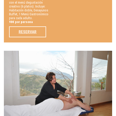
con el menú degustación
creativo (6 platos). Incluye:
Habitación doble, Desayunos
Buffet, 1 Menú Gastronómico
para cada adulto.
98€ por persona
RESERVAR