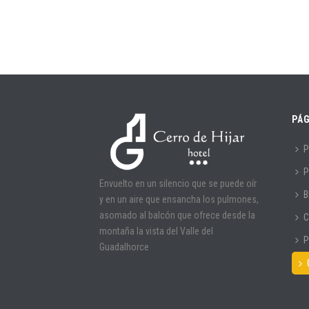
PÁG
P
P
Envuelto en un silencio que se puede oír
B
y en un aire que ensancha los pulmones,
asomado al balcón que ofrece desde la
C
montaña la vista del Valle del
P
Guadalhorce