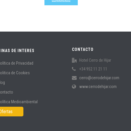
CONTACTO
INAS DE INTERES
Hotel Cerro de Hijar
olítica de Privacidad
+34 952 11 21 11
olitica de Cookies
cerro@cerrodehijar.com
log
www.cerrodehijar.com
ontacto
olítica Medioambiental
Ofertas